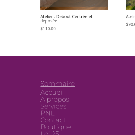
Atelier : Debout Centrée et
Atel
déposée
$
90.
$
110.00
Sommaire
Accueil
A propos
Services
PNL
Contact
Boutique
Loi 25