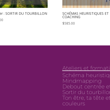
ier : SORTIR DU TOURBILLON
SCHÉMAS HEURISTIQUES ET
COACHING
00
$
585.00
Ateliers et format
Schéma heuristiq
Mindmapping
Debout centrée e
Sortir du tourbill
Ton être, ta tête
couleurs