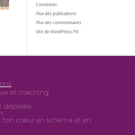
Connexion
Flux des publications
Flux des commentaires
Site de WordPress-FR
ions
ue et coaching
t déposée
on
 et ton coeur en schéma et en