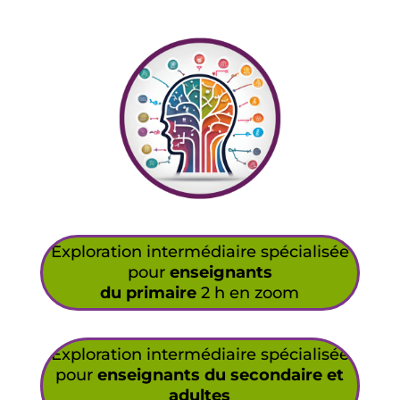
Exploration intermédiaire spécialisée
pour
enseignants
du primaire
2 h en zoom
Exploration intermédiaire spécialisée
pour
enseignants du secondaire et
adultes