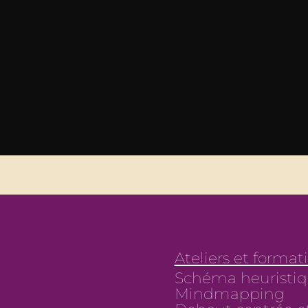
Ateliers et format
Schéma heuristiq
Mindmapping