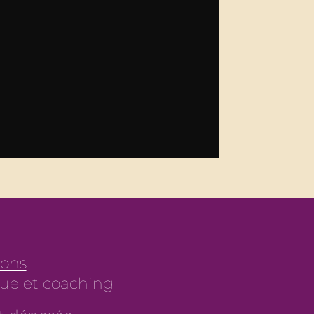
ions
ue et coaching