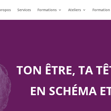
propos
Services
Formations
Ateliers
Formation 
TON ÊTRE, TA T
EN SCHÉMA E